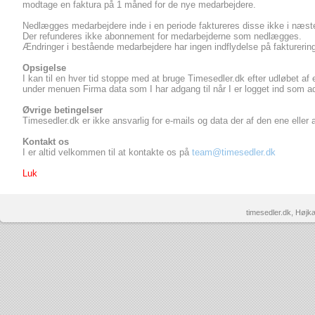
modtage en faktura på 1 måned for de nye medarbejdere.
Nedlægges medarbejdere inde i en periode faktureres disse ikke i næst
Der refunderes ikke abonnement for medarbejderne som nedlægges.
Ændringer i bestående medarbejdere har ingen indflydelse på fakturerin
Opsigelse
I kan til en hver tid stoppe med at bruge Timesedler.dk efter udløbet af 
under menuen Firma data som I har adgang til når I er logget ind som ad
Øvrige betingelser
Timesedler.dk er ikke ansvarlig for e-mails og data der af den ene eller
Kontakt os
I er altid velkommen til at kontakte os på
team@timesedler.dk
Luk
timesedler.dk, Højk