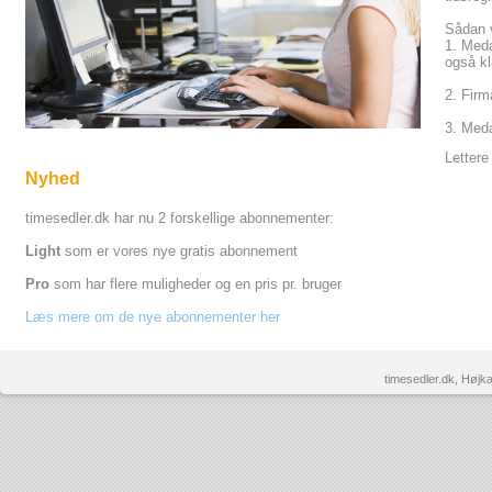
Sådan v
1. Meda
også kl
2. Firm
3. Meda
Lettere
Nyhed
timesedler.dk har nu 2 forskellige abonnementer:
Light
som er vores nye gratis abonnement
Pro
som har flere muligheder og en pris pr. bruger
Læs mere om de nye abonnementer her
timesedler.dk, Højk